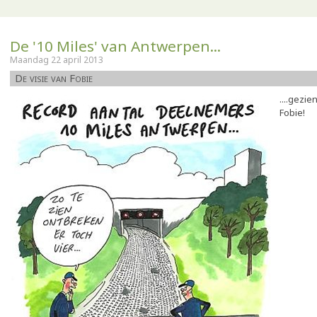
De '10 Miles' van Antwerpen...
Maandag 22 april 2013
De visie van Fobie
....gezi
Fobie!