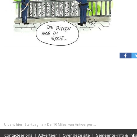
U bent hier:
Startpagina
»
De '10 Miles' van Antwerpen...
Contacteer ons
|
Adverteer
|
Over deze site
|
Gemeente-info & link