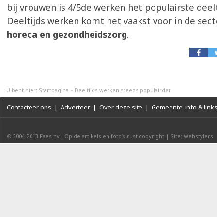
bij vrouwen is 4/5de werken het populairste deel
Deeltijds werken komt het vaakst voor in de sec
horeca en gezondheidszorg
.
U bent hier:
Startpagina
»
Deeltijds werken steeds populairder
Contacteer ons
|
Adverteer
|
Over deze site
|
Gemeente-info & link
© 2004-2013
Faes nv
-
Op de artikels en foto’s rust copyright
|
Site: Webstylers