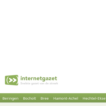
Beringen
Bocholt
Bree
Hamont-Achel
Hechtel-Ekse