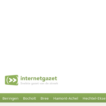
Beringen
Bocholt
Bree
Hamont-Achel
Hechtel-Ekse