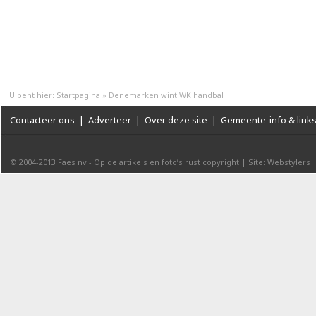
U bent hier:
Startpagina
»
Denemarken wint WK handbal
Contacteer ons
|
Adverteer
|
Over deze site
|
Gemeente-info & link
© 2004-2013
Faes nv
-
Op de artikels en foto’s rust copyright
|
Site: Webstylers