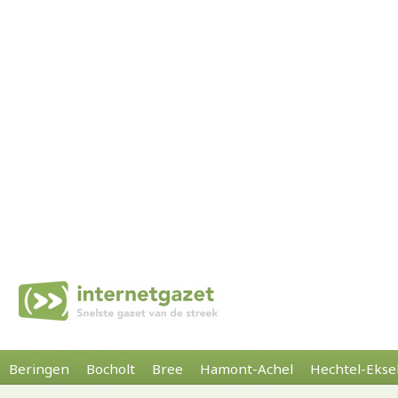
Beringen
Bocholt
Bree
Hamont-Achel
Hechtel-Ekse