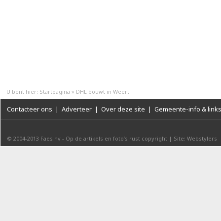
U bent hier:
Startpagina
»
DHL bouwt in Weert
Contacteer ons
|
Adverteer
|
Over deze site
|
Gemeente-info & link
© 2004-2013
Faes nv
-
Op de artikels en foto’s rust copyright
|
Site: Webstylers