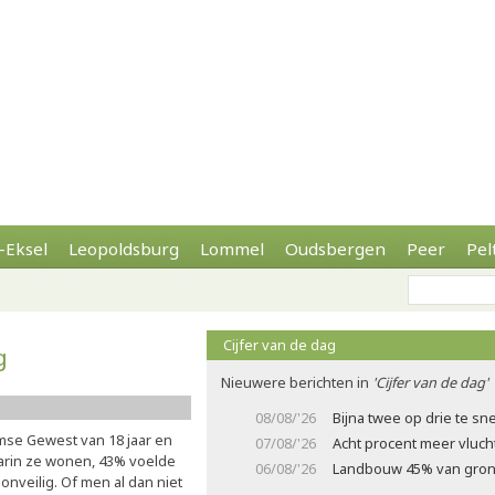
-Eksel
Leopoldsburg
Lommel
Oudsbergen
Peer
Pel
Cijfer van de dag
g
Nieuwere berichten in
'Cijfer van de dag'
08/08/'26
Bijna twee op drie te sne
mse Gewest van 18 jaar en
07/08/'26
Acht procent meer vluch
waarin ze wonen, 43% voelde
06/08/'26
Landbouw 45% van gron
 onveilig. Of men al dan niet