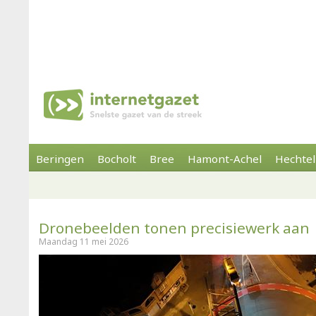
Beringen
Bocholt
Bree
Hamont-Achel
Hechtel
Dronebeelden tonen precisiewerk aan
Maandag 11 mei 2026