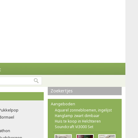
t
Zoekertjes
Aangeboden
Pukkelpop
Aquarel zonnebloemen, ingelijst
Hanglamp zwart dimbaar
ndormael
Huis te koop in Helchteren
Soundcraft Vi3000 Set
rathon
e Oudsbergen-