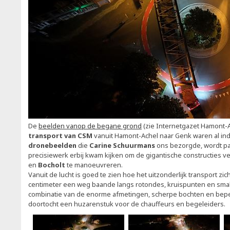
De
beelden vanop de begane grond
(zie Internetgazet Hamont-
transport van CSM
vanuit Hamont-Achel naar Genk waren al in
dronebeelden
die
Carine Schuurmans
ons bezorgde, wordt pas
precisiewerk erbij kwam kijken om de gigantische constructies ve
en
Bocholt
te manoeuvreren.
Vanuit de lucht is goed te zien hoe het uitzonderlijk transport zich
centimeter een weg baande langs rotondes, kruispunten en sma
combinatie van de enorme afmetingen, scherpe bochten en bepe
doortocht een huzarenstuk voor de chauffeurs en begeleiders.