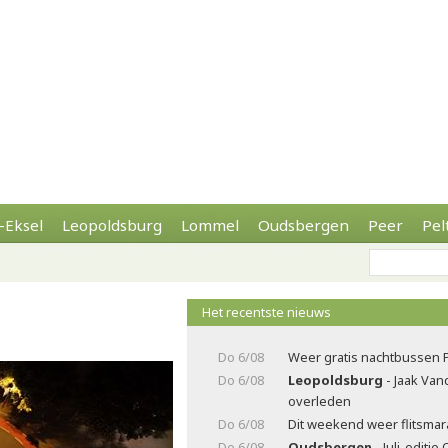
-Eksel
Leopoldsburg
Lommel
Oudsbergen
Peer
Pel
Het recentste nieuws
Do 6/08
Weer gratis nachtbussen 
Do 6/08
Leopoldsburg
- Jaak Va
overleden
Do 6/08
Dit weekend weer flitsma
Do 6/08
Oudsbergen
- Juli-editi