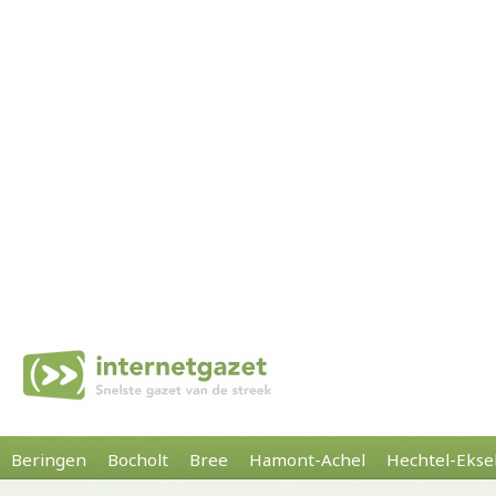
Beringen
Bocholt
Bree
Hamont-Achel
Hechtel-Ekse