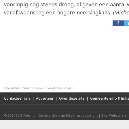
voorlopig nog steeds droog, al geven een aantal
vanaf woensdag een hogere neerslagkans.
(Miche
U bent hier:
Startpagina
»
Droogte houdt aan
Contacteer ons
|
Adverteer
|
Over deze site
|
Gemeente-info & link
© 2004-2013
Faes nv
-
Op de artikels en foto’s rust copyright
|
Site: Webstylers