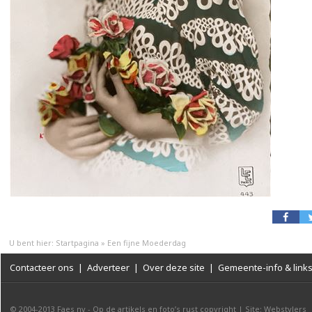
U bent hier:
Startpagina
»
Een fijne Moederdag
Contacteer ons
|
Adverteer
|
Over deze site
|
Gemeente-info & link
© 2004-2013
Faes nv
-
Op de artikels en foto’s rust copyright
|
Site: Webstylers