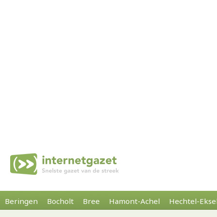
Beringen
Bocholt
Bree
Hamont-Achel
Hechtel-Ekse