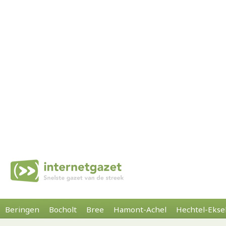
Beringen
Bocholt
Bree
Hamont-Achel
Hechtel-Ekse