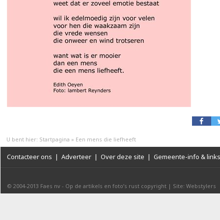
U bent hier:
Startpagina
»
Een mens die liefheeft
Contacteer ons
|
Adverteer
|
Over deze site
|
Gemeente-info & link
© 2004-2013
Faes nv
-
Op de artikels en foto’s rust copyright
|
Site: Webstylers