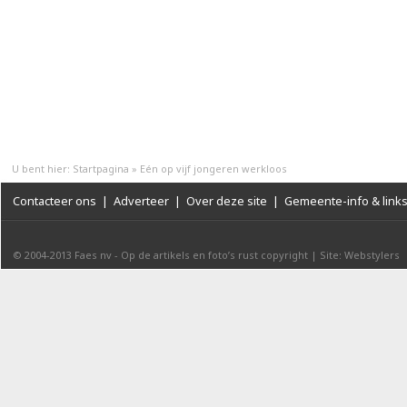
U bent hier:
Startpagina
»
Eén op vijf jongeren werkloos
Contacteer ons
|
Adverteer
|
Over deze site
|
Gemeente-info & link
© 2004-2013
Faes nv
-
Op de artikels en foto’s rust copyright
|
Site: Webstylers