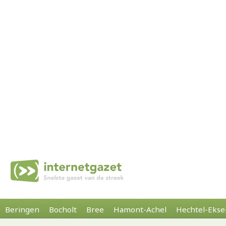
Beringen
Bocholt
Bree
Hamont-Achel
Hechtel-Ekse