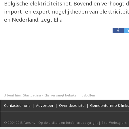
Belgische elektriciteitsnet. Bovendien verhoogt d
import- en exportmogelijkheden van elektriciteit
en Nederland, zegt Elia.
U bent hier:
Startpagina
»
Elia vervangt bebakeningsbollen
Contacteer ons
|
Adverteer
|
Over deze site
|
Gemeente-info & link
© 2004-2013
Faes nv
-
Op de artikels en foto’s rust copyright
|
Site: Webstylers