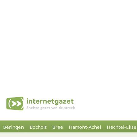
Beringen
Bocholt
Bree
Hamont-Achel
Hechtel-Ekse