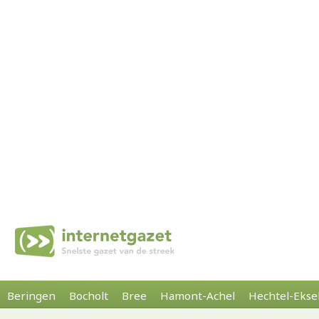
Beringen
Bocholt
Bree
Hamont-Achel
Hechtel-Ekse