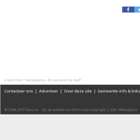
U bent hier:
Startpagina
»
En wie won de dvd?
Contacteer ons
|
Adverteer
|
Over deze site
|
Gemeente-info & link
© 2004-2013
Faes nv
-
Op de artikels en foto’s rust copyright
|
Site: Webstylers