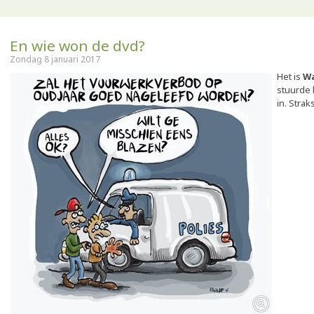
En wie won de dvd?
Zondag 8 januari 2017
Het is
Wa
stuurde 
in. Stra