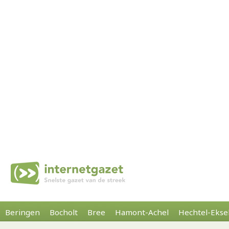
Beringen
Bocholt
Bree
Hamont-Achel
Hechtel-Ekse