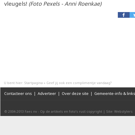
vleugels!
(Foto Pexels - Anni Roenkae)
U bent hier:
Startpagina
»
Geef jij ook een complimentje vandaag?
Contacteer ons
|
Adverteer
|
Over deze site
|
Gemeente-info & link
© 2004-2013
Faes nv
-
Op de artikels en foto’s rust copyright
|
Site: Webstylers