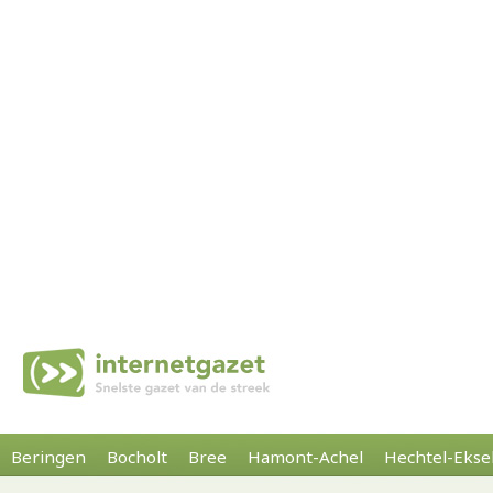
Beringen
Bocholt
Bree
Hamont-Achel
Hechtel-Ekse