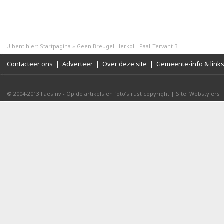
U bent hier:
Startpagina
»
Geen Breugel-Herkol - Paal-Tervant B
Contacteer ons
|
Adverteer
|
Over deze site
|
Gemeente-info & link
© 2004-2013
Faes nv
-
Op de artikels en foto’s rust copyright
|
Site: Webstylers