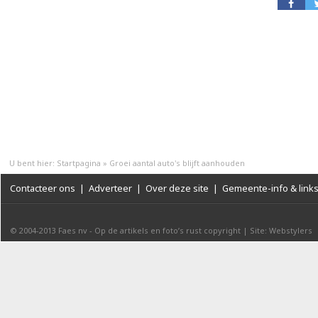
U bent hier:
Startpagina
»
Groei aantal auto's blijft aanhouden
Contacteer ons
|
Adverteer
|
Over deze site
|
Gemeente-info & link
© 2004-2013
Faes nv
-
Op de artikels en foto’s rust copyright
|
Site: Webstylers