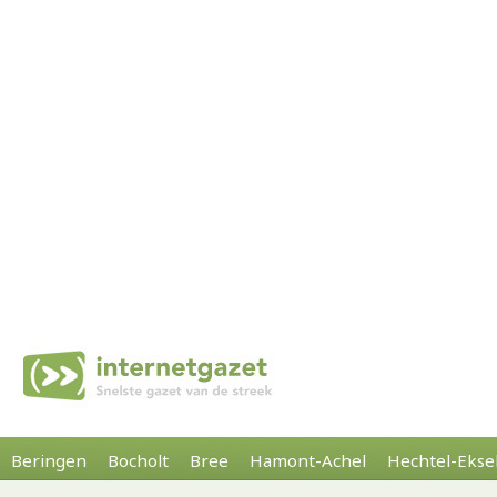
Beringen
Bocholt
Bree
Hamont-Achel
Hechtel-Ekse