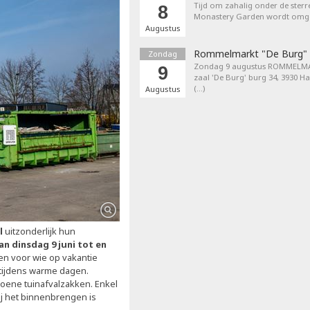
Tijd om zahalig onder de sterr
8
Monastery Garden wordt omget
Augustus
Rommelmarkt "De Burg"
Zondag
Zondag 9 augustus ROMMELMA
9
zaal 'De Burg' burg 34, 3930 H
(…)
Augustus
l
uitzonderlijk hun
an dinsdag 9 juni tot en
n voor wie op vakantie
 tijdens warme dagen.
roene tuinafvalzakken. Enkel
ij het binnenbrengen is