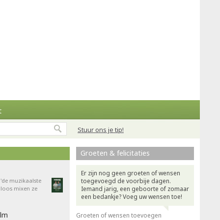
t
Stuur ons je tip!
Groeten & felicitaties
Er zijn nog geen groeten of wensen
'de muzikaalste
toegevoegd de voorbije dagen.
dloos mixen ze
Iemand jarig, een geboorte of zomaar
een bedankje? Voeg uw wensen toe!
ilm
Groeten of wensen toevoegen