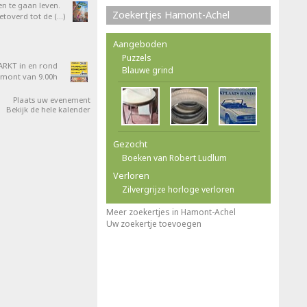
en te gaan leven.
Zoekertjes Hamont-Achel
overd tot de (…)
Aangeboden
Puzzels
RKT in en rond
Blauwe grind
amont van 9.00h
Plaats uw evenement
Bekijk de hele kalender
Gezocht
Boeken van Robert Ludlum
Verloren
Zilvergrijze horloge verloren
Meer zoekertjes in Hamont-Achel
Uw zoekertje toevoegen