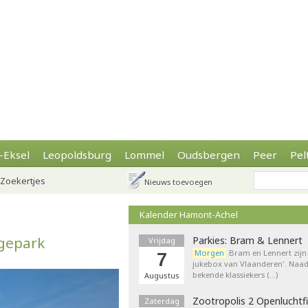
-Eksel
Leopoldsburg
Lommel
Oudsbergen
Peer
Pel
Zoekertjes
Nieuws toevoegen
Kalender Hamont-Achel
agepark
Parkies: Bram & Lennert
Vrijdag
Morgen
Bram en Lennert zijn 
7
jukebox van Vlaanderen'. Naa
bekende klassiekers (…)
Augustus
Zootropolis 2 Openluchtf
Zaterdag