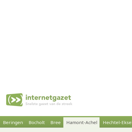
Beringen
Bocholt
Bree
Hamont-Achel
Hechtel-Ekse