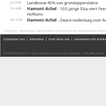
Landbouw 45% van grondoppervlakte
Do 6/08
Hamont-Achel
- 103-jarige Elsa viert fee
Do 6/08
Hofkens
Hamont-Achel
- Zware nederlaag voor A
Wo 5/08
U bent hier:
Startpagina
»
Hamont-Achel
»
Arnoud Bex vat showweekend samen
Contacteer ons
|
Adverteer
|
Over deze site
|
Gemeente-info & link
© 2004-2013
Faes nv
-
Op de artikels en foto’s rust copyright
|
Site: Webstylers