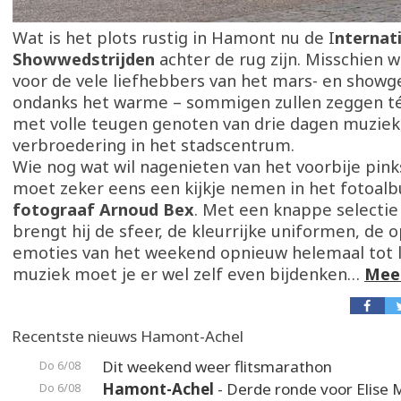
Wat is het plots rustig in Hamont nu de I
nternat
Showwedstrijden
achter de rug zijn. Misschien w
voor de vele liefhebbers van het mars- en showg
ondanks het warme – sommigen zullen zeggen t
met volle teugen genoten van drie dagen muziek
verbroedering in het stadscentrum.
Wie nog wat wil nagenieten van het voorbije pin
moet zeker eens een kijkje nemen in het fotoal
fotograaf Arnoud Bex
. Met een knappe selecti
brengt hij de sfeer, de kleurrijke uniformen, de 
emoties van het weekend opnieuw helemaal tot 
muziek moet je er wel zelf even bijdenken…
Meer
Recentste nieuws Hamont-Achel
Dit weekend weer flitsmarathon
Do 6/08
Hamont-Achel
- Derde ronde voor Elise 
Do 6/08