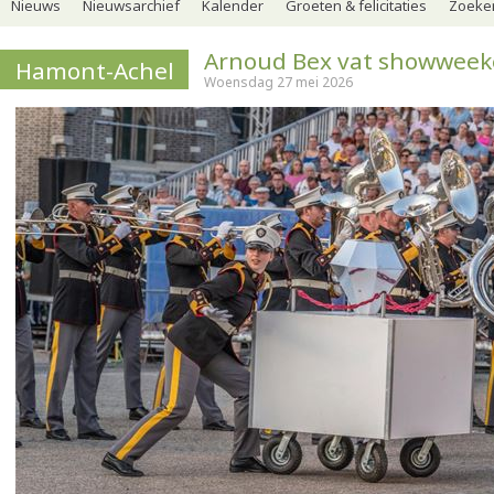
Nieuws
Nieuwsarchief
Kalender
Groeten & felicitaties
Zoeker
Arnoud Bex vat showwee
Hamont-Achel
Woensdag 27 mei 2026