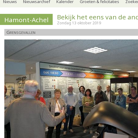
Nieuws
Nieuwsarchief
Kalender
Groeten & felicitaties
Zoeker
Bekijk het eens van de an
Hamont-Achel
Zondag 13 oktober 2019
Grensgevallen