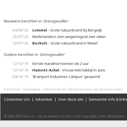
Nieuwere berichten in
'Grensgevallen'
04/08/'26
Lommel
- Grote natuurbrand bij Bergeijk
25/07/'26
Nederlanders zien wegenvignet niet zitten
22/07/'26
Bocholt
- Grote natuurbrand in Weert
Oudere berichten in
'Grensgevallen'
12/10/'19
Eerste marathon binnen de 2 uur
12/10/'19
Hamont-Achel
- Vrouw met hakbijl in auto
04/10/'19
'Brainport Industries Campus' geopend
U bent hier:
Startpagina
»
Hamont-Achel
»
Bekijk het eens van de andere kant
Contacteer ons
|
Adverteer
|
Over deze site
|
Gemeente-info & link
© 2004-2013
Faes nv
-
Op de artikels en foto’s rust copyright
|
Site: Webstylers