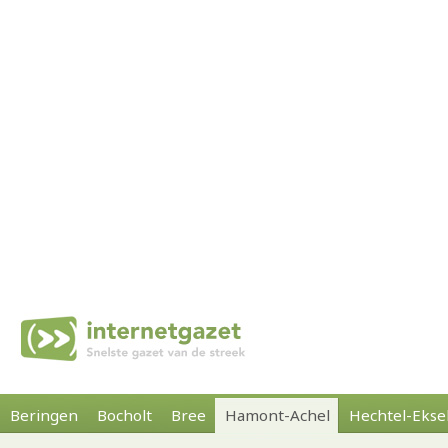
Beringen
Bocholt
Bree
Hamont-Achel
Hechtel-Ekse