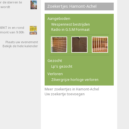
 de sterren te
Zoekertjes Hamont-Achel
 wordt
Aangeboden
Wespennest bestrijden
RKT in en rond
Radio in G.S.M Formaat
amont van 9.00h
Plaats uw evenement
Bekijk de hele kalender
Gezocht
Lp's gezocht
Verloren
Zilvergrijze horloge verloren
Meer zoekertjes in Hamont-Achel
Uw zoekertje toevoegen