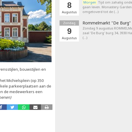
Morgen
Tijd om zahalig onder
8
gaan leven. Monastery Garden
omgetoverd tot de (…)
Augustus
Rommelmarkt "De Burg"
Zondag
Zondag 9 augustus ROMMELMA
9
zaal 'De Burg' burg 34, 3930 H
(…)
Augustus
nsstijlen, bouwstijlen en
het Michielsplein (op 350
nkele parkeerplaatsen aan de
zien de medewerkers een
oenen)