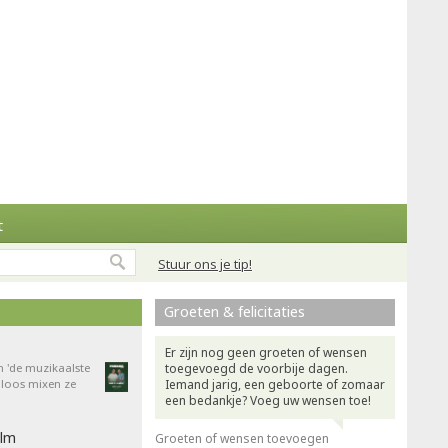
t
Stuur ons je tip!
Groeten & felicitaties
Er zijn nog geen groeten of wensen
n 'de muzikaalste
toegevoegd de voorbije dagen.
dloos mixen ze
Iemand jarig, een geboorte of zomaar
een bedankje? Voeg uw wensen toe!
ilm
Groeten of wensen toevoegen