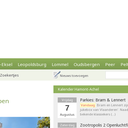
-Eksel
Leopoldsburg
Lommel
Oudsbergen
Peer
Pel
Zoekertjes
Nieuws toevoegen
Kalender Hamont-Achel
pen
Parkies: Bram & Lennert
Vrijdag
Vandaag
Bram en Lennert zij
7
jukebox van Vlaanderen'. Naa
bekende klassiekers (…)
Augustus
Zootropolis 2 Openluchtf
Zaterdag