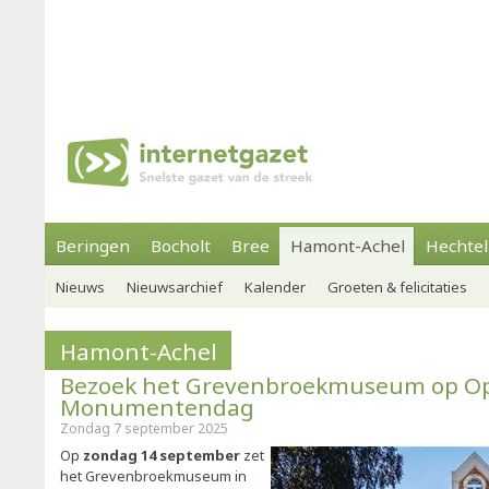
Beringen
Bocholt
Bree
Hamont-Achel
Hechtel
Nieuws
Nieuwsarchief
Kalender
Groeten & felicitaties
Hamont-Achel
Bezoek het Grevenbroekmuseum op O
Monumentendag
Zondag 7 september 2025
Op
zondag 14 september
zet
het Grevenbroekmuseum in