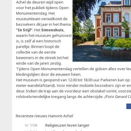
Achel de deuren wijd open
voor het publiek tijdens Open
Monumentendag. Het
museumteam verwelkomt de
bezoekers dit jaar in het thema
“In Stijl”
. Het
Simonshuis
,
waarin het museum gehuisvest
is, is zelf al een historisch
pareltje. Binnen loopt de
collectie van de eerste
bewoners in de streek tot het
einde van de jaren zestig.
Tijdens Open Monumentendag vertellen de gidsen alles over leve
kledingstijlen door de eeuwen heen.
Het museum is geopend van 12.00 tot 18.00 uur. Parkeren kan op 
meter wandelafstand). Voor minder mobiele bezoekers zijn er e
deur. Indien de trap aan de voordeur een obstakel vormt, voor
rolstoelvriendelijke toegang langs de achterzijde.
(Foto Gerard C
Recentste nieuws Hamont-Achel
Vr 7/08
Religieuzen leven langer