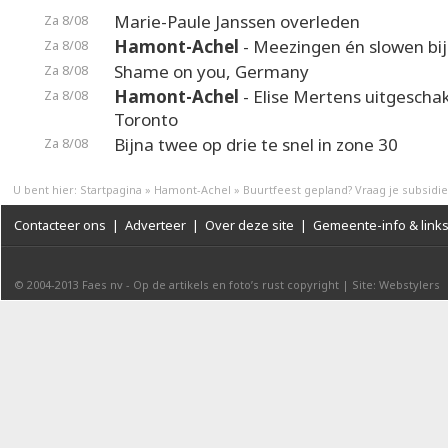
Marie-Paule Janssen overleden
Za 8/08
Hamont-Achel
- Meezingen én slowen bij
Za 8/08
Shame on you, Germany
Za 8/08
Hamont-Achel
- Elise Mertens uitgeschak
Za 8/08
Toronto
Bijna twee op drie te snel in zone 30
Za 8/08
U bent hier:
Startpagina
»
Hamont-Achel
»
Buurtfeest gepland? Vraag je subsidie
Contacteer ons
|
Adverteer
|
Over deze site
|
Gemeente-info & link
© 2004-2013
Faes nv
-
Op de artikels en foto’s rust copyright
|
Site: Webstylers