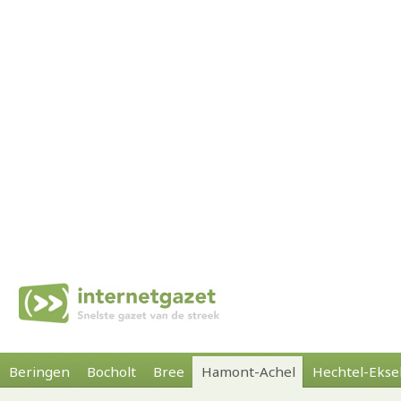
Beringen
Bocholt
Bree
Hamont-Achel
Hechtel-Ekse