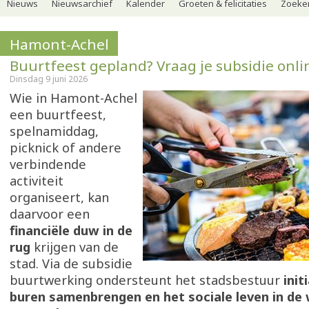
Nieuws
Nieuwsarchief
Kalender
Groeten & felicitaties
Zoeker
Hamont-Achel
Buurtfeest gepland? Vraag je subsidie onli
Dinsdag 9 juni 2026
Wie in Hamont-Achel
een buurtfeest,
spelnamiddag,
picknick of andere
verbindende
activiteit
organiseert, kan
daarvoor een
financiële duw in de
rug
krijgen van de
stad. Via de subsidie
buurtwerking ondersteunt het stadsbestuur
init
buren samenbrengen en het sociale leven in de 