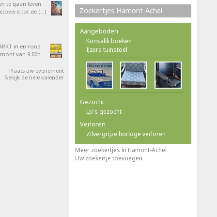
en te gaan leven.
Zoekertjes Hamont-Achel
overd tot de (…)
Aangeboden
Konsalik boeken
RKT in en rond
IJzere tuinstoel
amont van 9.00h
Plaats uw evenement
Bekijk de hele kalender
Gezocht
Lp's gezocht
Verloren
Zilvergrijze horloge verloren
Meer zoekertjes in Hamont-Achel
Uw zoekertje toevoegen