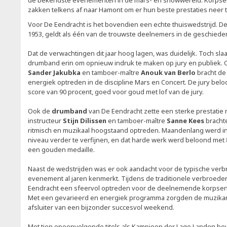
de bekendste evenementen in de mars- en showwereld. Korpsen 
zakken telkens af naar Hamont om er hun beste prestaties neer t
Voor De Eendracht is het bovendien een echte thuiswedstrijd. De
1953, geldt als één van de trouwste deelnemers in de geschiede
Dat de verwachtingen dit jaar hoog lagen, was duidelijk. Toch sl
drumband erin om opnieuw indruk te maken op jury en publiek. O
Sander Jakubka
en tamboer-maître
Anouk van Berlo
bracht d
energiek optreden in de discipline Mars en Concert. De jury bel
score van 90 procent, goed voor goud met lof van de jury.
Ook de
drumband
van De Eendracht zette een sterke prestatie 
instructeur
Stijn Dilissen
en tamboer-maître
Sanne Kees
bracht
ritmisch en muzikaal hoogstaand optreden. Maandenlang werd i
niveau verder te verfijnen, en dat harde werk werd beloond met
een gouden medaille.
Naast de wedstrijden was er ook aandacht voor de typische verb
evenement al jaren kenmerkt. Tijdens de traditionele verbroed
Eendracht een sfeervol optreden voor de deelnemende korpsen 
Met een gevarieerd en energiek programma zorgden de muzikant
afsluiter van een bijzonder succesvol weekend.
Met tien opeenvolgende titels als Kampioen der Lage Landen be