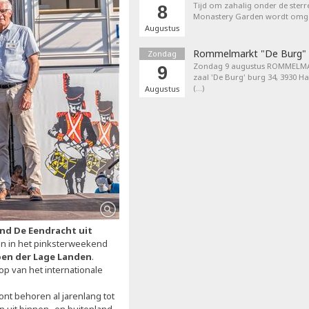
Tijd om zahalig onder de sterr
8
Monastery Garden wordt omget
Augustus
Rommelmarkt "De Burg"
Zondag
Zondag 9 augustus ROMMELMA
9
zaal 'De Burg' burg 34, 3930 H
(…)
Augustus
nd De Eendracht uit
en in het pinksterweekend
en der Lage Landen
.
op van het internationale
nt behoren al jarenlang tot