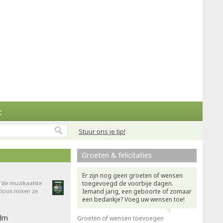
t
Stuur ons je tip!
Groeten & felicitaties
Er zijn nog geen groeten of wensen
'de muzikaalste
toegevoegd de voorbije dagen.
dloos mixen ze
Iemand jarig, een geboorte of zomaar
een bedankje? Voeg uw wensen toe!
ilm
Groeten of wensen toevoegen