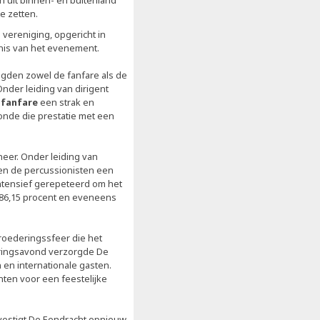
uit binnen- en buitenland
e zetten.
 vereniging, opgericht in
nis van het evenement.
aagden zowel de fanfare als de
nder leiding van dirigent
e
fanfare
een strak en
oonde die prestatie met een
neer. Onder leiding van
en de percussionisten een
ntensief gerepeteerd om het
 86,15 procent en eveneens
roederingssfeer die het
eringsavond verzorgde De
en internationale gasten.
en voor een feestelijke
vestigt De Eendracht opnieuw