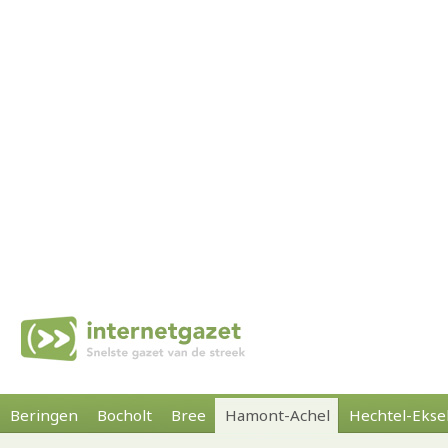
Beringen
Bocholt
Bree
Hamont-Achel
Hechtel-Ekse