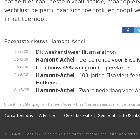
dat ze niet haar beste niveau haalde, maar op er
vechtlust de partij naar zich toe trok, en hoopt v
in het toernooi.
Recentste nieuws Hamont-Achel
Dit weekend weer flitsmarathon
Do 6/08
Hamont-Achel
- Derde ronde voor Elise 
Do 6/08
Landbouw 45% van grondoppervlakte
Do 6/08
Hamont-Achel
- 103-jarige Elsa viert fee
Do 6/08
Hofkens
Hamont-Achel
- Zware nederlaag voor A
Wo 5/08
U bent hier:
Startpagina
»
Hamont-Achel
»
Elise Mertens naar 3de ronde in Cinci
Contacteer ons
|
Adverteer
|
Over deze site
|
Gemeente-info & link
© 2004-2013
Faes nv
-
Op de artikels en foto’s rust copyright
|
Site: Webstylers