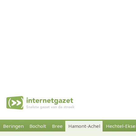
Beringen
Bocholt
Bree
Hamont-Achel
Hechtel-Ekse