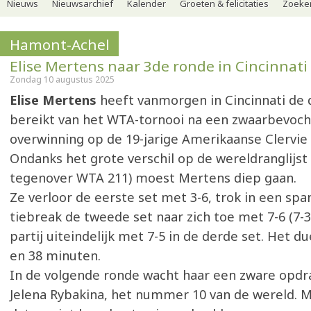
Nieuws
Nieuwsarchief
Kalender
Groeten & felicitaties
Zoeker
Hamont-Achel
Elise Mertens naar 3de ronde in Cincinnati
Zondag 10 augustus 2025
Elise Mertens
heeft vanmorgen in Cincinnati de
bereikt van het WTA-tornooi na een zwaarbevoc
overwinning op de 19-jarige Amerikaanse Clervi
Ondanks het grote verschil op de wereldranglijst
tegenover WTA 211) moest Mertens diep gaan.
Ze verloor de eerste set met 3-6, trok in een sp
tiebreak de tweede set naar zich toe met 7-6 (7-3
partij uiteindelijk met 7-5 in de derde set. Het d
en 38 minuten.
In de volgende ronde wacht haar een zware opdr
Jelena Rybakina, het nummer 10 van de wereld. 