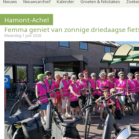
Nieuws
Nieuwsarchief
Kalender
Groeten & felicitaties
Zoeker
Hamont-Achel
Femma geniet van zonnige driedaagse fiet
Maandag 1 juni 2026