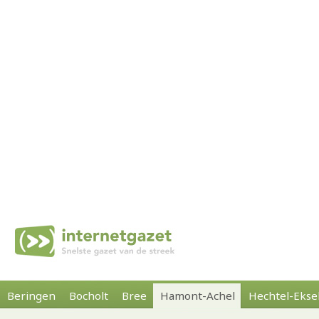
Beringen
Bocholt
Bree
Hamont-Achel
Hechtel-Ekse