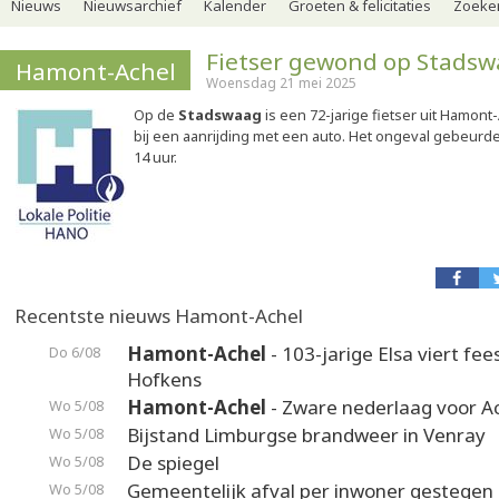
Nieuws
Nieuwsarchief
Kalender
Groeten & felicitaties
Zoeker
Fietser gewond op Stads
Hamont-Achel
Woensdag 21 mei 2025
Op de
Stadswaag
is een 72-jarige fietser uit Hamon
bij een aanrijding met een auto. Het ongeval gebeur
14 uur.
Recentste nieuws Hamont-Achel
Hamont-Achel
- 103-jarige Elsa viert fee
Do 6/08
Hofkens
Hamont-Achel
- Zware nederlaag voor A
Wo 5/08
Bijstand Limburgse brandweer in Venray
Wo 5/08
De spiegel
Wo 5/08
Gemeentelijk afval per inwoner gestegen
Wo 5/08