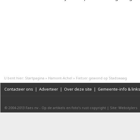
U bent hier:
Startpagina
»
Hamont-Achel
»
Fietser gewond op Stadswaag
Contacteer ons
|
Adverteer
|
Over deze site
|
Gemeente-info & link
© 2004-2013
Faes nv
-
Op de artikels en foto’s rust copyright
|
Site: Webstylers