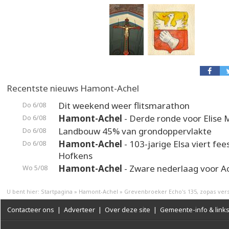
Recentste nieuws Hamont-Achel
Dit weekend weer flitsmarathon
Do 6/08
Hamont-Achel
- Derde ronde voor Elise 
Do 6/08
Landbouw 45% van grondoppervlakte
Do 6/08
Hamont-Achel
- 103-jarige Elsa viert fee
Do 6/08
Hofkens
Hamont-Achel
- Zware nederlaag voor A
Wo 5/08
U bent hier:
Startpagina
»
Hamont-Achel
»
Grevenbroeker Echo's 135, zopas ve
Contacteer ons
|
Adverteer
|
Over deze site
|
Gemeente-info & link