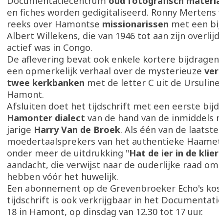
Documentatiecentrum
oud fotografisch materi
en fiches worden gedigitaliseerd. Ronny Mertens v
reeks over Hamontse
missionarissen
met een bi
Albert Willekens, die van 1946 tot aan zijn overlij
actief was in Congo.
De aflevering bevat ook enkele kortere bijdrage
een opmerkelijk verhaal over de mysterieuze
ver
twee kerkbanken
met de letter C uit de Ursulin
Hamont.
Afsluiten doet het tijdschrift met een eerste bij
Hamonter dialect
van de hand van de inmiddels 
jarige
Harry Van de Broek
. Als één van de laatste
moedertaalsprekers van het authentieke Haamet
onder meer de uitdrukking "
Hat de ier in de klier
aandacht, die verwijst naar de ouderlijke raad o
hebben vóór het huwelijk.
Een abonnement op de Grevenbroeker Echo's kos
tijdschrift is ook verkrijgbaar in het Documenta
18 in Hamont, op dinsdag van 12.30 tot 17 uur.