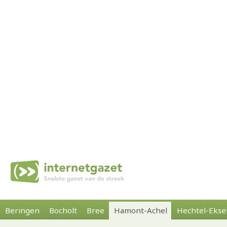
Beringen
Bocholt
Bree
Hamont-Achel
Hechtel-Ekse