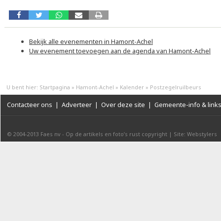
Bekijk alle evenementen in Hamont-Achel
Uw evenement toevoegen aan de agenda van Hamont-Achel
U bent hier:
Startpagina
»
Hamont-Achel
»
Kalender
»
Postzegelruilbeurs
Contacteer ons
|
Adverteer
|
Over deze site
|
Gemeente-info & link
© 2004-2013
Faes nv
-
Op de artikels en foto’s rust copyright
|
Site: Webstylers