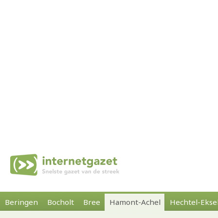
Beringen
Bocholt
Bree
Hamont-Achel
Hechtel-Ekse