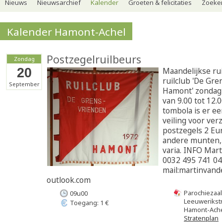
Nieuws
Nieuwsarchief
Kalender
Groeten & felicitaties
Zoeker
Kalender Hamont-Achel
Postzegelruilbeurs
Zondag
20
Maandelijkse ru
ruilclub 'De Gr
September
Hamont' zondag
van 9.00 tot 12.
tombola is er e
veiling voor ver
postzegels 2 Eu
andere munten, 
varia. INFO Mart
0032 495 741 0
mail:martinvan
outlook.com
Parochiezaa
09u00
Leeuwerikstr
Toegang: 1 €
Hamont-Ach
Stratenplan