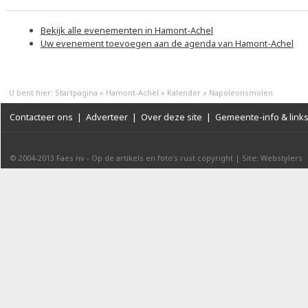
Bekijk alle evenementen in Hamont-Achel
Uw evenement toevoegen aan de agenda van Hamont-Achel
U bent hier:
Startpagina
»
Hamont-Achel
»
Kalender
»
Napoleonsmolen
Contacteer ons
|
Adverteer
|
Over deze site
|
Gemeente-info & link
© 2004-2013
Faes nv
-
Op de artikels en foto’s rust copyright
|
Site: Webstylers