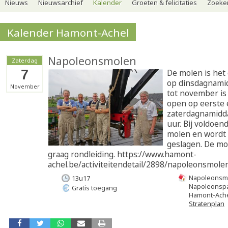
Nieuws
Nieuwsarchief
Kalender
Groeten & felicitaties
Zoeker
Kalender Hamont-Achel
Napoleonsmolen
Zaterdag
7
De molen is het
op dinsdagnamid
November
tot november is
open op eerste 
zaterdagnamidda
uur. Bij voldoen
molen en wordt 
geslagen. De mo
graag rondleiding. https://www.hamont-
achel.be/activiteitendetail/2898/napoleonsmolen
Napoleonsm
13u17
Napoleonsp
Gratis toegang
Hamont-Ach
Stratenplan