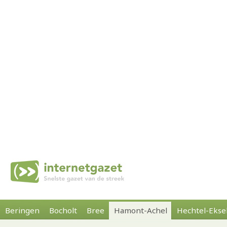
Beringen
Bocholt
Bree
Hamont-Achel
Hechtel-Ekse