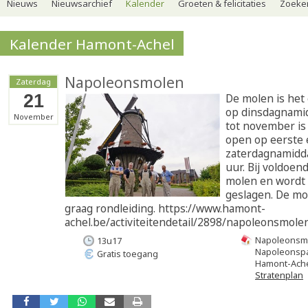
Nieuws
Nieuwsarchief
Kalender
Groeten & felicitaties
Zoeker
Kalender Hamont-Achel
Napoleonsmolen
Zaterdag
21
De molen is het
op dinsdagnamid
November
tot november is
open op eerste 
zaterdagnamidda
uur. Bij voldoen
molen en wordt 
geslagen. De mo
graag rondleiding. https://www.hamont-
achel.be/activiteitendetail/2898/napoleonsmolen
Napoleonsm
13u17
Napoleonsp
Gratis toegang
Hamont-Ach
Stratenplan