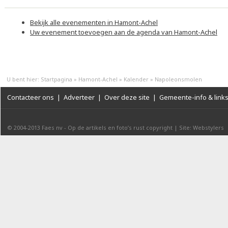
Bekijk alle evenementen in Hamont-Achel
Uw evenement toevoegen aan de agenda van Hamont-Achel
U bent hier:
Startpagina
»
Hamont-Achel
»
Kalender
»
Napoleonsmolen
Contacteer ons
|
Adverteer
|
Over deze site
|
Gemeente-info & link
© 2004-2013
Faes nv
-
Op de artikels en foto’s rust copyright
|
Site: Webstylers