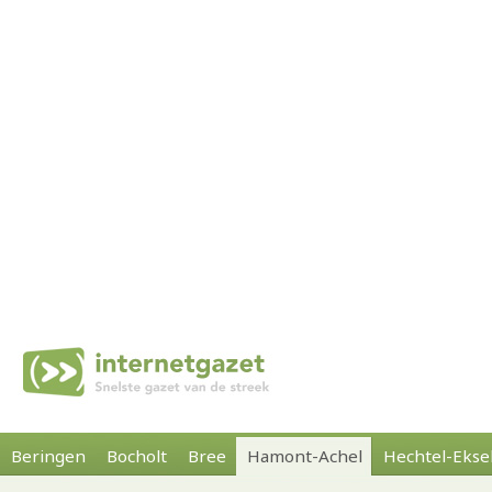
Beringen
Bocholt
Bree
Hamont-Achel
Hechtel-Ekse