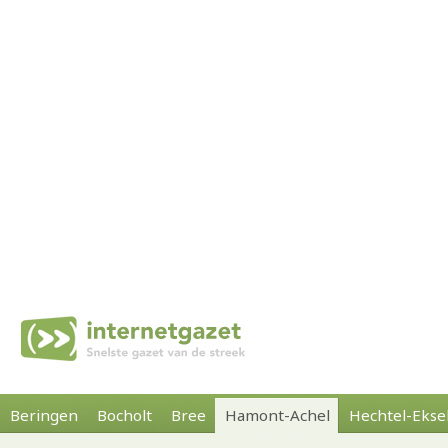
Beringen
Bocholt
Bree
Hamont-Achel
Hechtel-Ekse