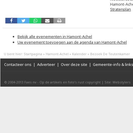
Hamont-Ach
Stratenplan
Bekijk alle evenementen in Hamont-Achel
Uw evenement toevoegen aan de agenda van Hamont-Achel
U bent hier:
Startpagina
»
Hamont-Achel
»
Kalender
»
Bezoek De Teutenkamer
Contacteer ons
|
Adverteer
|
Over deze site
|
Gemeente-info & link
© 2004-2013
Faes nv
-
Op de artikels en foto’s rust copyright
|
Site: Webstylers