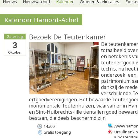
Nieuws
Nieuwsarchief
Kalender
Groeten & felicitaties
Zoeker
Kalender Hamont-Achel
Bezoek De Teutenkamer
Zaterdag
3
De teutenkamer
totaalbeeld ove
Oktober
en betekenis va
teutenerfgoed i
toch is, na heet 
onderzoek, een 
patrimonium sa
dankzij de med
verschillende T
erfgoedverenigingen. Het bewaarde Teutengoed
monumentale Teutenhuizen, waarvan er in Hamo
en Sint-Huibrechts-lille tientallen goed bewaar
bestaan, die deels beschermd zijn.
/www.hamon
14u00
Ursulinenklo
Gratis toegang
Kloosterstra