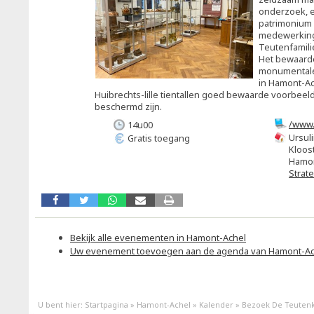
onderzoek, e
patrimonium 
medewerking
Teutenfamili
Het bewaarde
monumentale
in Hamont-Ach
Huibrechts-lille tientallen goed bewaarde voorbeel
beschermd zijn.
/www.
14u00
Ursul
Gratis toegang
Kloost
Hamon
Strat
Bekijk alle evenementen in Hamont-Achel
Uw evenement toevoegen aan de agenda van Hamont-Ac
U bent hier:
Startpagina
»
Hamont-Achel
»
Kalender
»
Bezoek De Teuten