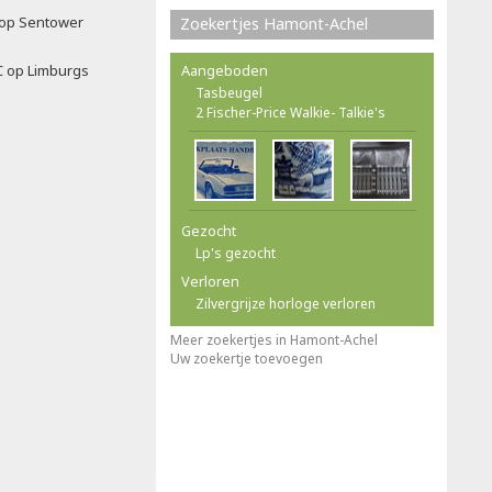
f op Sentower
Zoekertjes Hamont-Achel
C op Limburgs
Aangeboden
Tasbeugel
2 Fischer-Price Walkie- Talkie's
Gezocht
Lp's gezocht
Verloren
Zilvergrijze horloge verloren
Meer zoekertjes in Hamont-Achel
Uw zoekertje toevoegen