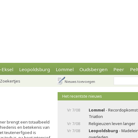
-Eksel
Leopoldsburg
Lommel
Oudsbergen
Peer
Pel
Zoekertjes
Nieuws toevoegen
Het recentste nieuws
Vr 7/08
Lommel
- Recordopkomst 
Triatlon
er brengt een totaalbeeld
Vr 7/08
Religieuzen leven langer
hiedenis en betekenis van
Vr 7/08
Leopoldsburg
- Madelei
et teutenerfgoed is
overleden
 toch is, na heet intensief