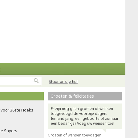
t
Stuur ons je tip!
Groeten & felicitaties
Er zijn nog geen groeten of wensen
voor 36ste Hoeks
toegevoegd de voorbije dagen.
Iemand jarig, een geboorte of zomaar
een bedankje? Voeg uw wensen toe!
ne Snyers
Groeten of wensen toevoegen