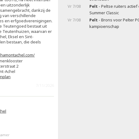
en uitzonderlijk
Vr 7/08
Pelt
- Peltse ruiters actie
samengebracht, dankzij de
Summer Classic
 van verschillende
Vr 7/08
Pelt
- Brons voor Pelter P
es en erfgoedverenigingen.
 Teutengoed bestaat uit
kampioenschap
 Teutenhuizen, waarvan er
el, Eksel en Sint-
den bestaan, die deels
hamontachel.com/
inenklooster
erstraat 2
t-Achel
enplan
7/11/2026
hel
kamer