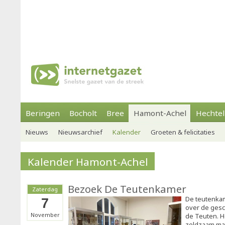
Beringen
Bocholt
Bree
Hamont-Achel
Hechtel
Nieuws
Nieuwsarchief
Kalender
Groeten & felicitaties
Kalender Hamont-Achel
Bezoek De Teutenkamer
Zaterdag
De teutenkam
7
over de gesc
November
de Teuten. H
zeldzaam maar