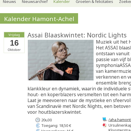
Nieuws
Nieuwsarchief
Kalender
Groeten & felicitaties
Zoeker
Kalender Hamont-Achel
Assai Blaaskwintet: Nordic Lights
Vrijdag
16
Muziek uit het 
Het ASSAI blaas
Oktober
ontstaan vanuit
passie van vijf 
symphoniaASSAI,
van kamermuzie
verkennen en ve
ensemble breng
klankkleur en dynamiek, waarin de individuele
hout- en koperblazers versmelten tot een harm
Laat je meevoeren naar de mystieke en sfeervo
van Scandinavië met Nordic Nights, een betov
voor houtblazerskwintet.
/aha.hamont
20u30
Ursulinenka
Toegang: 18,50 €
Kloosterstra