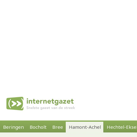
Beringen
Bocholt
Bree
Hamont-Achel
Hechtel-Ekse