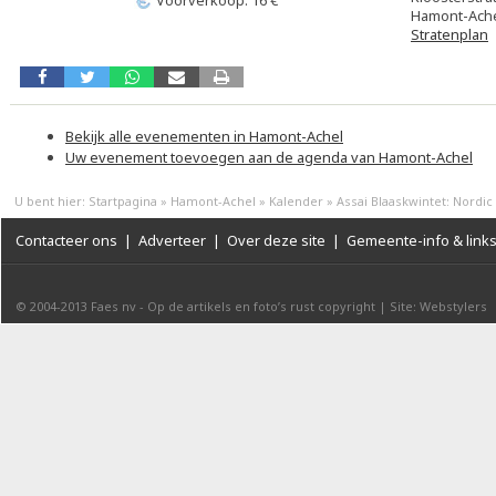
Voorverkoop: 16 €
Hamont-Ach
Stratenplan
Bekijk alle evenementen in Hamont-Achel
Uw evenement toevoegen aan de agenda van Hamont-Achel
U bent hier:
Startpagina
»
Hamont-Achel
»
Kalender
»
Assai Blaaskwintet: Nordic
Contacteer ons
|
Adverteer
|
Over deze site
|
Gemeente-info & link
© 2004-2013
Faes nv
-
Op de artikels en foto’s rust copyright
|
Site: Webstylers