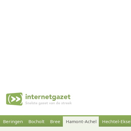
Beringen
Bocholt
Bree
Hamont-Achel
Hechtel-Ekse