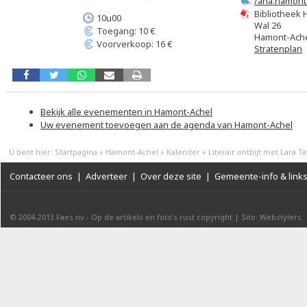
/aha.hamont
Bibliotheek
10u00
Wal 26
Toegang: 10 €
Hamont-Ach
Voorverkoop: 16 €
Stratenplan
Bekijk alle evenementen in Hamont-Achel
Uw evenement toevoegen aan de agenda van Hamont-Achel
U bent hier:
Startpagina
»
Hamont-Achel
»
Kalender
»
Literair ontbijt met Lara T
Contacteer ons
|
Adverteer
|
Over deze site
|
Gemeente-info & link
© 2004-2013
Faes nv
-
Op de artikels en foto’s rust copyright
|
Site: Webstylers