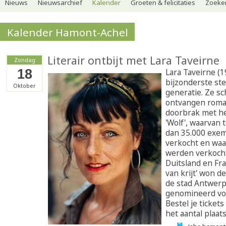
Nieuws
Nieuwsarchief
Kalender
Groeten & felicitaties
Zoeker
Kalender Hamont-Achel
Literair ontbijt met Lara Taveirne
Zondag
18
Lara Taveirne (1
bijzonderste s
Oktober
generatie. Ze sc
ontvangen roma
doorbrak met he
'Wolf', waarvan 
dan 35.000 exe
verkocht en waa
werden verkoch
Duitsland en Fra
van krijt' won d
de stad Antwer
genomineerd voo
Bestel je ticket
het aantal plaat