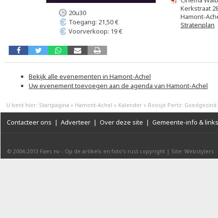
Cinema Wal
Kerkstraat 2
20u30
Hamont-Ach
Toegang: 21,50 €
Stratenplan
Voorverkoop: 19 €
Bekijk alle evenementen in Hamont-Achel
Uw evenement toevoegen aan de agenda van Hamont-Achel
U bent hier:
Startpagina
»
Hamont-Achel
»
Kalender
»
Roosje Pertz: Goedgezind 
Contacteer ons
|
Adverteer
|
Over deze site
|
Gemeente-info & link
© 2004-2013
Faes nv
-
Op de artikels en foto’s rust copyright
|
Site: Webstylers