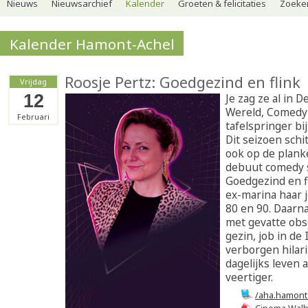
Nieuws
Nieuwsarchief
Kalender
Groeten & felicitaties
Zoeker
Kalender Hamont-Achel
Roosje Pertz: Goedgezind en flink
Vrijdag
12
Je zag ze al in 
Wereld, Comedy 
Februari
tafelspringer bij
Dit seizoen schi
ook op de plank
debuut comedy s
Goedgezind en fl
ex-marina haar j
80 en 90. Daarna
met gevatte obs
gezin, job in de 
verborgen hilari
dagelijks leven 
veertiger.
/aha.hamont