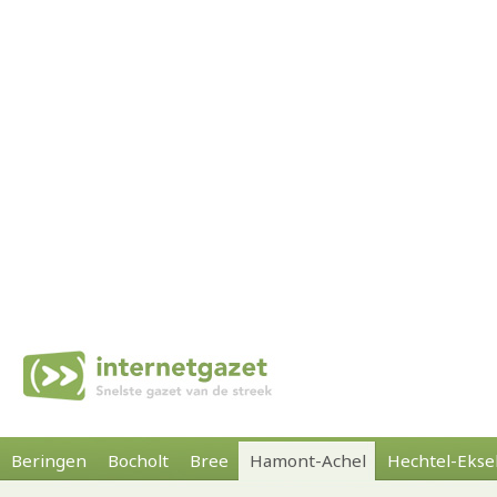
Beringen
Bocholt
Bree
Hamont-Achel
Hechtel-Ekse