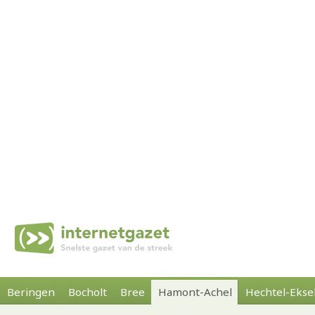
Beringen
Bocholt
Bree
Hamont-Achel
Hechtel-Ekse