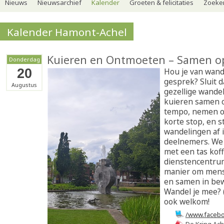
Nieuws
Nieuwsarchief
Kalender
Groeten & felicitaties
Zoeker
Kalender Hamont-Achel
Kuieren en Ontmoeten – Samen o
Donderdag
20
Hou je van wand
gesprek? Sluit d
Augustus
gezellige wande
kuieren samen o
tempo, nemen 
korte stop, en 
wandelingen af 
deelnemers. We 
met een tas koff
dienstencentrum
manier om mens
en samen in bew
Wandel je mee? 
ook welkom!
/www.facebo