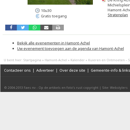
De Kring Ach
Michielsplei
Hamont-Ach
10u30
Stratenplan
Gratis toegang
Bekijk alle evenementen in Hamont-Achel
Uw evenement toevoegen aan de agenda van Hamont-Achel
U bent hier:
Startpagina
»
Hamont-Achel
»
Kalender
»
Kuieren en Ontmoeten – 
Contacteer ons
|
Adverteer
|
Over deze site
|
Gemeente-info & link
© 2004-2013
Faes nv
-
Op de artikels en foto’s rust copyright
|
Site: Webstylers