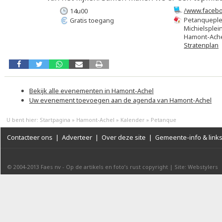
/www.facebo
14u00
Petanqueplei
Gratis toegang
Michielsplei
Hamont-Ach
Stratenplan
Bekijk alle evenementen in Hamont-Achel
Uw evenement toevoegen aan de agenda van Hamont-Achel
U bent hier:
Startpagina
»
Hamont-Achel
»
Kalender
»
Petanque
Contacteer ons
|
Adverteer
|
Over deze site
|
Gemeente-info & link
© 2004-2013
Faes nv
-
Op de artikels en foto’s rust copyright
|
Site: Webstylers