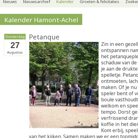
Nieuws
Nieuwsarchief
Kalender
Groeten & felicitaties
Zoeker
Kalender Hamont-Achel
Petanque
Donderdag
27
Zin in een gezel
ontspannen nam
Augustus
het petanqueple
schaduw van de
je aan de drukte
spelletje. Petan
ontmoeten, lach
maken. Of je nu
speler bent of v
boule vasthoudt:
welkom en speel
tempo. Dorst ge
verfrissend dra
koffie in het di
Kom erbij, speel
van het kijken. Samen maken we er een topmidd