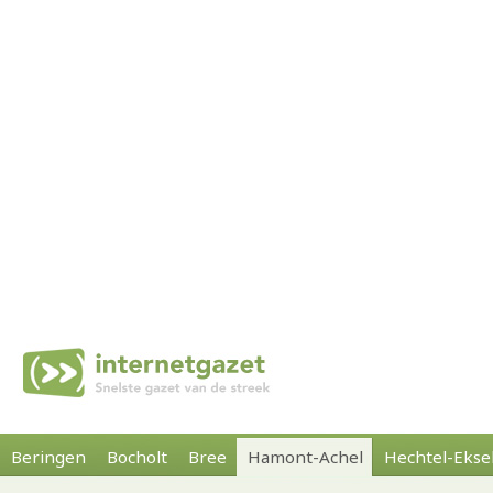
Beringen
Bocholt
Bree
Hamont-Achel
Hechtel-Ekse