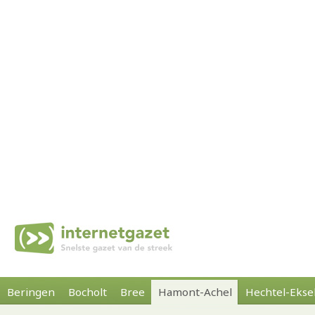
Beringen
Bocholt
Bree
Hamont-Achel
Hechtel-Ekse