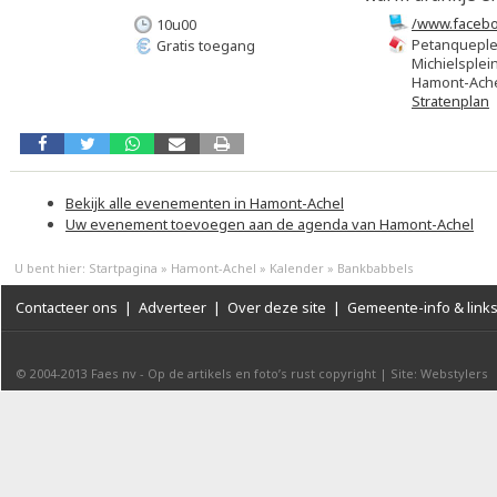
/www.facebo
10u00
Petanqueplei
Gratis toegang
Michielsplei
Hamont-Ach
Stratenplan
Bekijk alle evenementen in Hamont-Achel
Uw evenement toevoegen aan de agenda van Hamont-Achel
U bent hier:
Startpagina
»
Hamont-Achel
»
Kalender
»
Bankbabbels
Contacteer ons
|
Adverteer
|
Over deze site
|
Gemeente-info & link
© 2004-2013
Faes nv
-
Op de artikels en foto’s rust copyright
|
Site: Webstylers