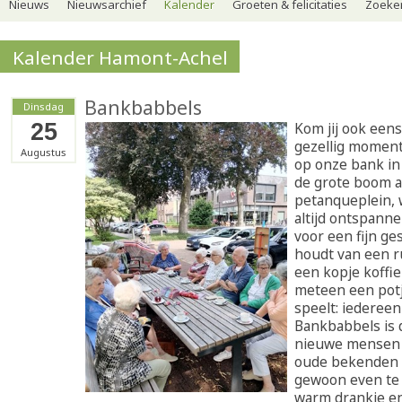
Nieuws
Nieuwsarchief
Kalender
Groeten & felicitaties
Zoeker
Kalender Hamont-Achel
Bankbabbels
Dinsdag
25
Kom jij ook eens
gezellig moment
Augustus
op onze bank in
de grote boom a
petanqueplein, 
altijd ontspannen
voor een fijn ge
houdt van een r
een kopje koffie 
meteen een pot
speelt: iedereen
Bankbabbels is 
nieuwe mensen 
oude bekenden t
gewoon even te
warm drankje en