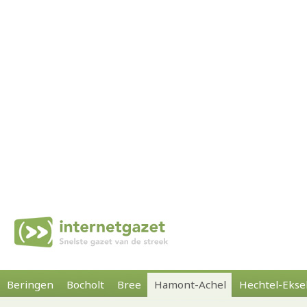
Beringen
Bocholt
Bree
Hamont-Achel
Hechtel-Ekse