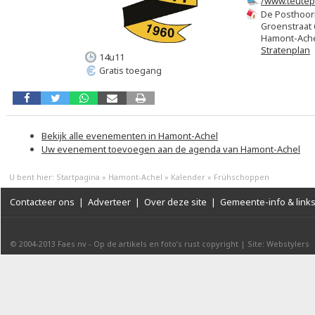
/www.teutep
De Posthoor
Groenstraat 
Hamont-Ach
Stratenplan
14u11
Gratis toegang
Bekijk alle evenementen in Hamont-Achel
Uw evenement toevoegen aan de agenda van Hamont-Achel
U bent hier:
Startpagina
»
Hamont-Achel
»
Kalender
»
Frühschoppen
Contacteer ons
|
Adverteer
|
Over deze site
|
Gemeente-info & link
© 2004-2013
Faes nv
-
Op de artikels en foto’s rust copyright
|
Site: Webstylers