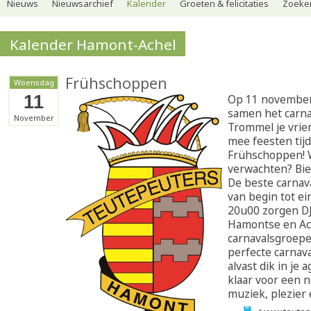
Nieuws
Nieuwsarchief
Kalender
Groeten & felicitaties
Zoeker
Kalender Hamont-Achel
Frühschoppen
Woensdag
11
Op 11 november
samen het carna
November
Trommel je vri
mee feesten tijd
Frühschoppen! 
verwachten? Bie
De beste carnav
van begin tot ei
20u00 zorgen DJ
Hamontse en Ac
carnavalsgroepe
perfecte carnava
alvast dik in je
klaar voor een 
muziek, plezier 