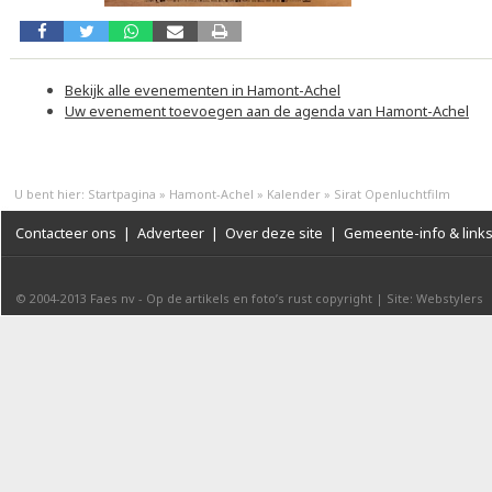
Bekijk alle evenementen in Hamont-Achel
Uw evenement toevoegen aan de agenda van Hamont-Achel
U bent hier:
Startpagina
»
Hamont-Achel
»
Kalender
»
Sirat Openluchtfilm
Contacteer ons
|
Adverteer
|
Over deze site
|
Gemeente-info & link
© 2004-2013
Faes nv
-
Op de artikels en foto’s rust copyright
|
Site: Webstylers