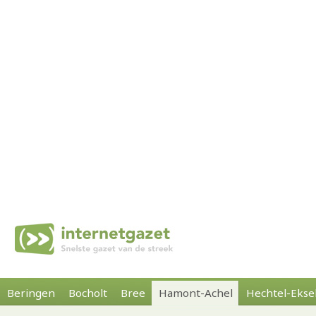
Beringen
Bocholt
Bree
Hamont-Achel
Hechtel-Ekse