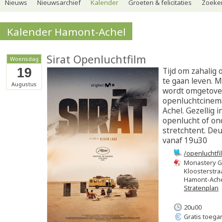
Nieuws
Nieuwsarchief
Kalender
Groeten & felicitaties
Zoeker
Kalender Hamont-Achel
Sirat Openluchtfilm
Woensdag
19
Tijd om zahalig 
te gaan leven. 
Augustus
wordt omgetover
openluchtcinem
Achel. Gezellig i
openlucht of on
stretchtent. De
vanaf 19u30
/openluchtfi
Monastery 
Kloosterstra
Hamont-Ach
Stratenplan
20u00
Gratis toega