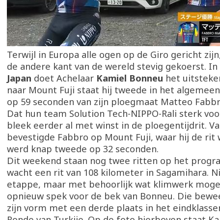
Terwijl in Europa alle ogen op de Giro gericht zij
de andere kant van de wereld stevig gekoerst. In
Japan
doet Achelaar
Kamiel Bonneu
het uitsteken
naar Mount Fuji staat hij tweede in het algemee
op 59 seconden van zijn ploegmaat Matteo Fabb
Dat hun team Solution Tech-NIPPO-Rali sterk voo
bleek eerder al met winst in de ploegentijdrit. V
bevestigde Fabbro op Mount Fuji, waar hij de rit
werd knap tweede op 32 seconden.
Dit weekend staan nog twee ritten op het prog
wacht een rit van 108 kilometer in Sagamihara. N
etappe, maar met behoorlijk wat klimwerk mogel
opnieuw spek voor de bek van Bonneu. Die bewee
zijn vorm met een derde plaats in het eindklass
Ronde van Turkije. Op de foto hierboven staat Kam