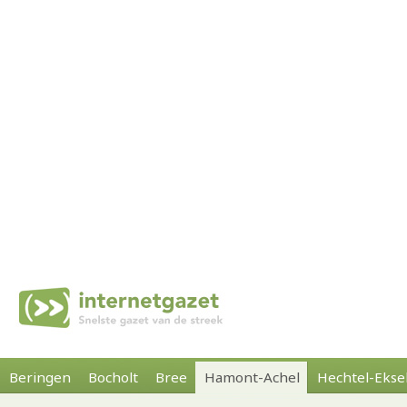
Beringen
Bocholt
Bree
Hamont-Achel
Hechtel-Ekse