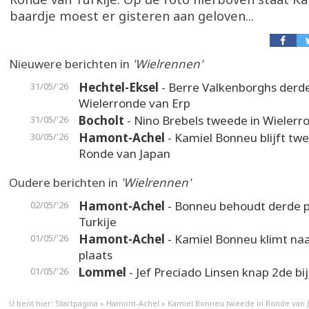
baardje moest er gisteren aan geloven...
Nieuwere berichten in
'Wielrennen'
Hechtel-Eksel
- Berre Valkenborghs derde
31/05/'26
Wielerronde van Erp
Bocholt
- Nino Brebels tweede in Wielerr
31/05/'26
Hamont-Achel
- Kamiel Bonneu blijft twe
30/05/'26
Ronde van Japan
Oudere berichten in
'Wielrennen'
Hamont-Achel
- Bonneu behoudt derde p
02/05/'26
Turkije
Hamont-Achel
- Kamiel Bonneu klimt na
01/05/'26
plaats
Lommel
- Jef Preciado Linsen knap 2de bi
01/05/'26
U bent hier:
Startpagina
»
Hamont-Achel
»
Kamiel Bonneu tweede in Ronde van 