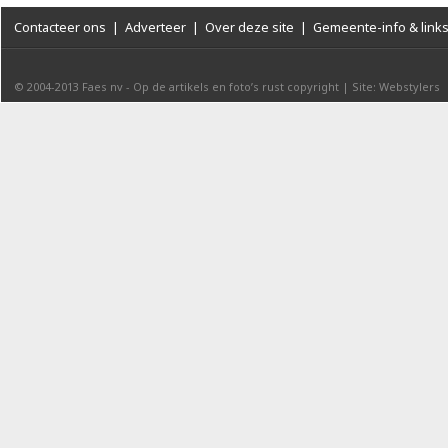
Contacteer ons
|
Adverteer
|
Over deze site
|
Gemeente-info & link
© 2004-2013
Faes nv
-
Op de artikels en foto’s rust copyright
|
Site: Webstylers