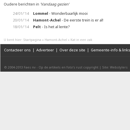
Oudere berichten in
'Vandaag gezien'
24/01/'14
Lommel
- Wonderbaarlijk mooi
20/01/'14
Hamont-Achel
- De eerste trein is er al!
18/01/'14
Pelt
- Is het al lente?
U bent hier:
Startpagina
»
Hamont-Achel
»
Kat in een zak
Contacteer ons
|
Adverteer
|
Over deze site
|
Gemeente-info & link
© 2004-2013
Faes nv
-
Op de artikels en foto’s rust copyright
|
Site: Webstylers