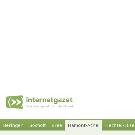
Beringen
Bocholt
Bree
Hamont-Achel
Hechtel-Ekse