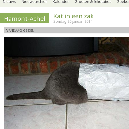
Nieuws
Nieuwsarchief
Kalender
Groeten & felicitaties
Zoeker
Kat in een zak
Hamont-Achel
Zondag 26 januari 2014
Vandaag gezien