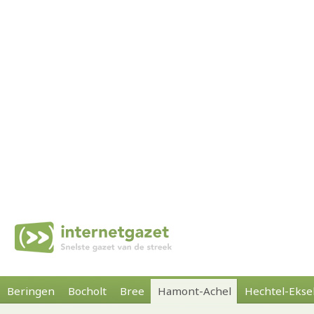
Beringen
Bocholt
Bree
Hamont-Achel
Hechtel-Ekse