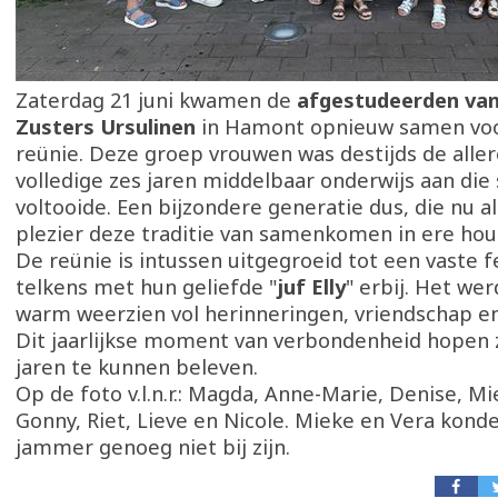
Zaterdag 21 juni kwamen de
afgestudeerden van
Zusters Ursulinen
in Hamont opnieuw samen voor
reünie. Deze groep vrouwen was destijds de aller
volledige zes jaren middelbaar onderwijs aan die
voltooide. Een bijzondere generatie dus, die nu a
plezier deze traditie van samenkomen in ere hou
De reünie is intussen uitgegroeid tot een vaste 
telkens met hun geliefde "
juf Elly
" erbij. Het we
warm weerzien vol herinneringen, vriendschap e
Dit jaarlijkse moment van verbondenheid hopen 
jaren te kunnen beleven.
Op de foto v.l.n.r.: Magda, Anne-Marie, Denise, Mie
Gonny, Riet, Lieve en Nicole. Mieke en Vera konden
jammer genoeg niet bij zijn.