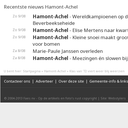
Recentste nieuws Hamont-Achel
Hamont-Achel
- Wereldkampioenen op d
Zo 9/08
Beverbeekseheide
Hamont-Achel
- Elise Mertens naar kwart
Zo 9/08
Hamont-Achel
- Kleine snoei maakt groot
Zo 9/08
voor bomen
Marie-Paule Janssen overleden
Za 8/08
Hamont-Achel
- Meezingen én slowen bij
Za 8/08
U bent hier:
Startpagina
»
Hamont-Achel
»
Klas van '72 viert weer blij weerzien
Contacteer ons
|
Adverteer
|
Over deze site
|
Gemeente-info & link
© 2004-2013
Faes nv
-
Op de artikels en foto’s rust copyright
|
Site: Webstylers