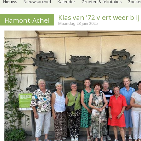
Nieuws
Nieuwsarchief
Kalender
Groeten & felicitaties
Zoeker
Klas van '72 viert weer bli
Hamont-Achel
Maandag 23 juni 2025