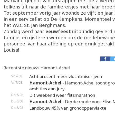
Markant, genoot van uitstappen met de Zilveren
telkens uit naar de familiereisjes met haar broer
Tot september vorig jaar woonde ze vijftien jaar 
in een serviceflat op De Kempkens. Momenteel ver
het WZC St. Jan Berghmans.
Zondag werd haar
eeuwfeest
uitbundig gevierd 
familie, en gisteren werden ook de medebewone
personeel van haar afdeling op een drink getrakte
Louisa!
Recentste nieuws Hamont-Achel
Acht procent meer vluchtmisdrijven
Vr 7/08
Hamont-Achel
- Hamont-Achel toont gr
Vr 7/08
ambities aan jury
Dit weekend weer flitsmarathon
Do 6/08
Hamont-Achel
- Derde ronde voor Elise 
Do 6/08
Landbouw 45% van grondoppervlakte
Do 6/08