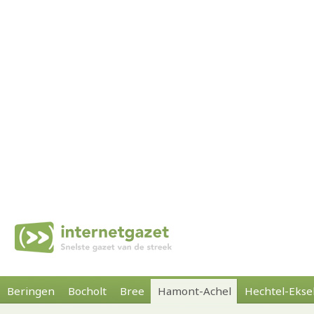
Beringen
Bocholt
Bree
Hamont-Achel
Hechtel-Ekse