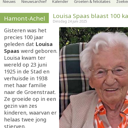
Nieuws
Nieuwsarchief
Kalender
Groeten & felicitaties
Zoeker
Louisa Spaas blaast 100 ka
Hamont-Achel
Dinsdag 24 juni 2025
Gisteren was het
precies 100 jaar
geleden dat
Louisa
Spaas
werd geboren.
Louisa kwam ter
wereld op 23 juni
1925 in de Stad en
verhuisde in 1938
met haar familie
naar de Groenstraat.
Ze groeide op in een
gezin van zes
kinderen, waarvan er
helaas twee jong
stierven.