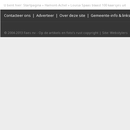
U bent hier:
Startpagina
»
Hamont-Achel
»
Louisa Spaas blaast 100 kaarsjes uit
Contacteer ons
|
Adverteer
|
Over deze site
|
Gemeente-info & link
© 2004-2013
Faes nv
-
Op de artikels en foto’s rust copyright
|
Site: Webstylers