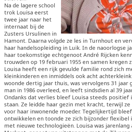
Na de lagere school
trok Louisa eerst
twee jaar naar het
internaat bij de
Zusters Ursulinen in
Hamont. Daarna volgde ze les in Turnhout en ver
haar handelsopleiding in Luik. In de naoorlogse j
haar toekomstige echtgenoot André Rijcken kenn
trouwden op 19 februari 1955 en samen kregen ze
Louisa heeft een rijk gevulde familie rond zich m
kleinkinderen en inmiddels ook acht achterkleink
woonde dertig jaar thuis, was vervolgens 31 jaar
man in 1986 overleed, en leeft sindsdien al 39 ja
Ondanks dat verlies bleef Louisa steeds positief 
staan. Ze leidde haar gezin met kracht, terwijl z
voor haar inwonende moeder. Tegelijkertijd bleef 
ontwikkelen en toonde ze zich bijzonder flexibel
met nieuwe technologieën. Louisa was jarenlang a