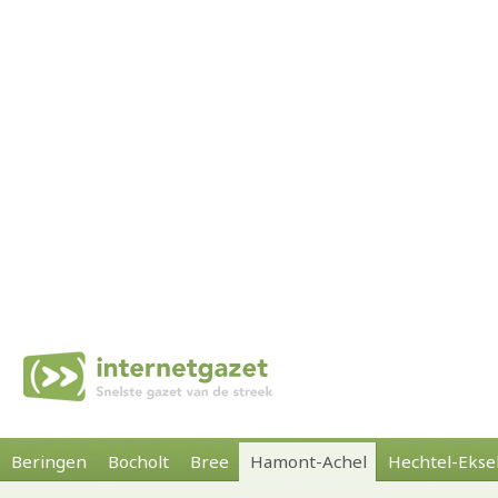
Beringen
Bocholt
Bree
Hamont-Achel
Hechtel-Ekse