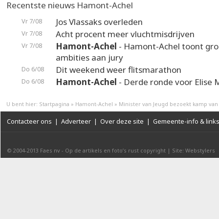
Recentste nieuws Hamont-Achel
Jos Vlassaks overleden
Vr 7/08
Acht procent meer vluchtmisdrijven
Vr 7/08
Hamont-Achel
- Hamont-Achel toont gr
Vr 7/08
ambities aan jury
Dit weekend weer flitsmarathon
Do 6/08
Hamont-Achel
- Derde ronde voor Elise 
Do 6/08
U bent hier:
Startpagina
»
Hamont-Achel
»
Minister van Jeugd bezoekt kamp van
Contacteer ons
|
Adverteer
|
Over deze site
|
Gemeente-info & link
© 2004-2013
Faes nv
-
Op de artikels en foto’s rust copyright
|
Site: Webstylers