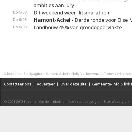
ambities aan jury
Dit weekend weer flitsmarathon
Do 6/08
Hamont-Achel
- Derde ronde voor Elise 
Do 6/08
Landbouw 45% van grondoppervlakte
Do 6/08
U bent hier:
Startpagina
»
Hamont-Achel
»
Nelly Verhoeven, 'Juffrouw Verhoeven
Contacteer ons
|
Adverteer
|
Over deze site
|
Gemeente-info & link
© 2004-2013
Faes nv
-
Op de artikels en foto’s rust copyright
|
Site: Webstylers