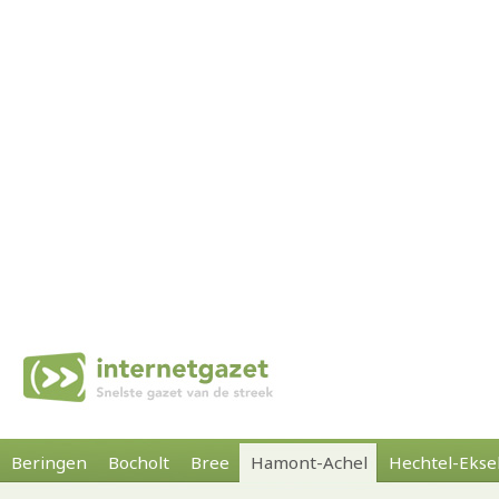
Beringen
Bocholt
Bree
Hamont-Achel
Hechtel-Ekse