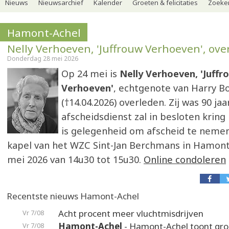
Nieuws
Nieuwsarchief
Kalender
Groeten & felicitaties
Zoeker
Hamont-Achel
Nelly Verhoeven, 'Juffrouw Verhoeven', ove
Donderdag 28 mei 2026
Op 24 mei is
Nelly Verhoeven, 'Juffr
Verhoeven'
, echtgenote van Harry B
(†14.04.2026) overleden. Zij was 90 jaa
afscheidsdienst zal in besloten kring 
is gelegenheid om afscheid te nemen 
kapel van het WZC Sint-Jan Berchmans in Hamon
mei 2026 van 14u30 tot 15u30.
Online condoleren
Recentste nieuws Hamont-Achel
Acht procent meer vluchtmisdrijven
Vr 7/08
Hamont-Achel
- Hamont-Achel toont gr
Vr 7/08