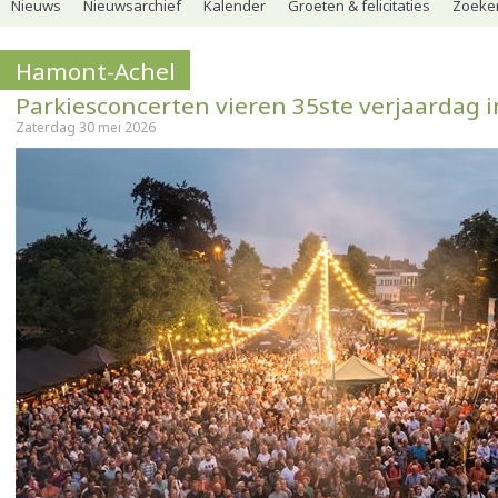
Nieuws
Nieuwsarchief
Kalender
Groeten & felicitaties
Zoeker
Hamont-Achel
Parkiesconcerten vieren 35ste verjaardag i
Zaterdag 30 mei 2026