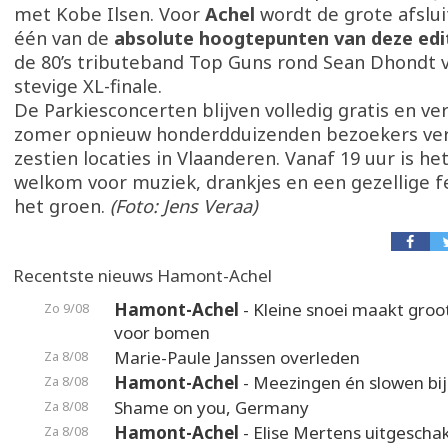
met Kobe Ilsen. Voor
Achel
wordt de grote afslu
één van de
absolute hoogtepunten van deze edi
de 80’s tributeband Top Guns rond Sean Dhondt 
stevige XL-finale.
De Parkiesconcerten blijven volledig gratis en v
zomer opnieuw honderdduizenden bezoekers ver
zestien locaties in Vlaanderen. Vanaf 19 uur is he
welkom voor muziek, drankjes en een gezellige fe
het groen.
(Foto: Jens Veraa)
Recentste nieuws Hamont-Achel
Hamont-Achel
- Kleine snoei maakt groot
Zo 9/08
voor bomen
Marie-Paule Janssen overleden
Za 8/08
Hamont-Achel
- Meezingen én slowen bij
Za 8/08
Shame on you, Germany
Za 8/08
Hamont-Achel
- Elise Mertens uitgeschak
Za 8/08