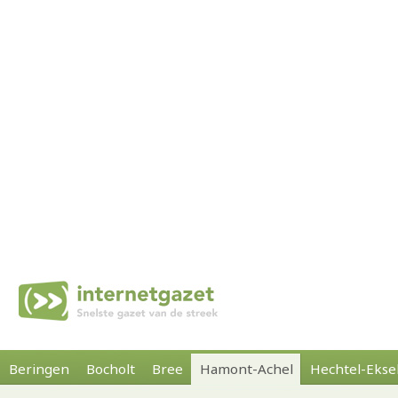
Beringen
Bocholt
Bree
Hamont-Achel
Hechtel-Ekse