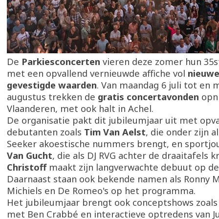
De
Parkiesconcerten
vieren deze zomer hun 35s
met een opvallend vernieuwde affiche vol
nieuwe
gevestigde waarden
. Van maandag 6 juli tot en 
augustus trekken de
gratis concertavonden
opn
Vlaanderen, met ook halt in Achel.
De organisatie pakt dit jubileumjaar uit met opv
debutanten zoals
Tim Van Aelst
, die onder zijn 
Seeker akoestische nummers brengt, en sportjou
Van Gucht
, die als DJ RVG achter de draaitafels k
Christoff
maakt zijn langverwachte debuut op de
Daarnaast staan ook bekende namen als Ronny M
Michiels en De Romeo's op het programma.
Het jubileumjaar brengt ook conceptshows zoals 
met Ben Crabbé en interactieve optredens van 