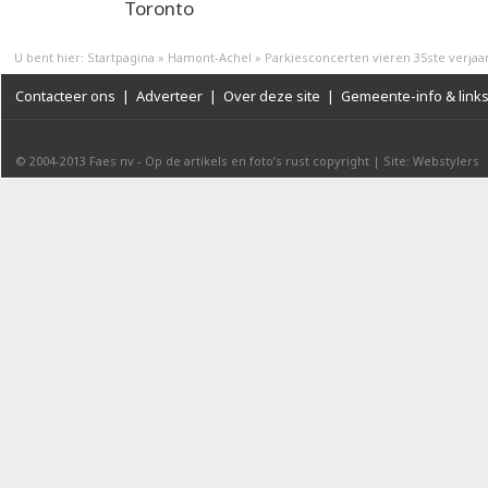
Toronto
U bent hier:
Startpagina
»
Hamont-Achel
»
Parkiesconcerten vieren 35ste verjaa
Contacteer ons
|
Adverteer
|
Over deze site
|
Gemeente-info & link
© 2004-2013
Faes nv
-
Op de artikels en foto’s rust copyright
|
Site: Webstylers