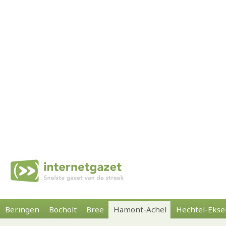
Beringen
Bocholt
Bree
Hamont-Achel
Hechtel-Ekse