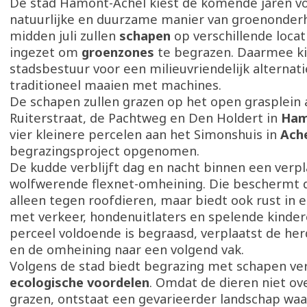
De stad Hamont-Achel kiest de komende jaren v
natuurlijke en duurzame manier van groenonder
midden juli zullen
schapen
op verschillende loca
ingezet om
groenzones
te begrazen. Daarmee ki
stadsbestuur voor een milieuvriendelijk alternati
traditioneel maaien met machines.
De schapen zullen grazen op het open grasplein 
Ruiterstraat, de Pachtweg en Den Holdert in
Ham
vier kleinere percelen aan het Simonshuis in
Ach
begrazingsproject opgenomen.
De kudde verblijft dag en nacht binnen een verpl
wolfwerende flexnet-omheining. Die beschermt d
alleen tegen roofdieren, maar biedt ook rust in
met verkeer, hondenuitlaters en spelende kinder
perceel voldoende is begraasd, verplaatst de he
en de omheining naar een volgend vak.
Volgens de stad biedt begrazing met schapen ver
ecologische voordelen
. Omdat de dieren niet ov
grazen, ontstaat een gevarieerder landschap waa