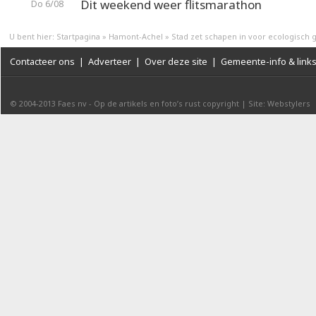
Dit weekend weer flitsmarathon
Do 6/08
U bent hier:
Startpagina
»
Hamont-Achel
»
Stad zet schapen in voor ecologisch
Contacteer ons
|
Adverteer
|
Over deze site
|
Gemeente-info & link
© 2004-2013
Faes nv
-
Op de artikels en foto’s rust copyright
|
Site: Webstylers