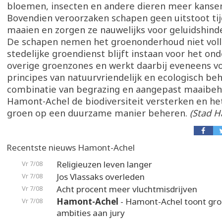
bloemen, insecten en andere dieren meer kansen
Bovendien veroorzaken schapen geen uitstoot ti
maaien en zorgen ze nauwelijks voor geluidshinde
De schapen nemen het groenonderhoud niet volle
stedelijke groendienst blijft instaan voor het on
overige groenzones en werkt daarbij eveneens v
principes van natuurvriendelijk en ecologisch be
combinatie van begrazing en aangepast maaibeh
Hamont-Achel de biodiversiteit versterken en h
groen op een duurzame manier beheren.
(Stad H
Recentste nieuws Hamont-Achel
Religieuzen leven langer
Vr 7/08
Jos Vlassaks overleden
Vr 7/08
Acht procent meer vluchtmisdrijven
Vr 7/08
Hamont-Achel
- Hamont-Achel toont gr
Vr 7/08
ambities aan jury