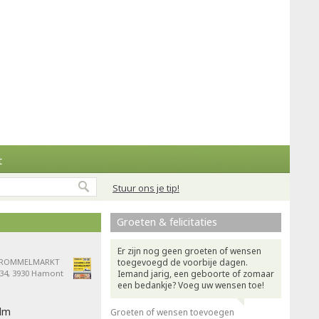
t
Stuur ons je tip!
Groeten & felicitaties
Er zijn nog geen groeten of wensen
s ROMMELMARKT
toegevoegd de voorbije dagen.
 34, 3930 Hamont
Iemand jarig, een geboorte of zomaar
een bedankje? Voeg uw wensen toe!
ilm
Groeten of wensen toevoegen