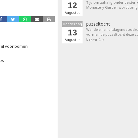
Tijd om zahalig onder de sterr
12
Monastery Garden wordt omget
Augustus
puzzeltocht
Donderdag
Wandelen en uitdagende zoek
13
vormen de puzzeltocht deze zom
s
bakker (…)
Augustus
chil voor bomen
ies