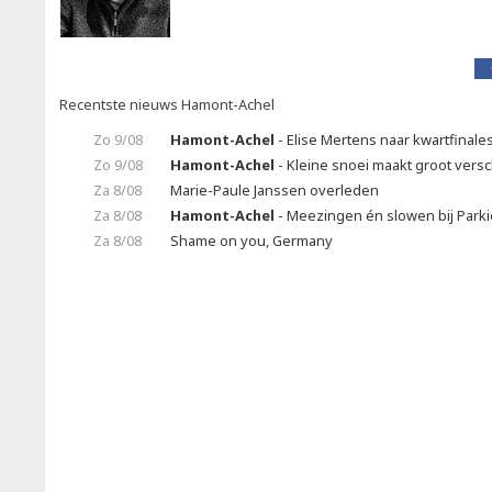
Recentste nieuws Hamont-Achel
Zo 9/08
Hamont-Achel
- Elise Mertens naar kwartfinale
Zo 9/08
Hamont-Achel
- Kleine snoei maakt groot vers
Za 8/08
Marie-Paule Janssen overleden
Za 8/08
Hamont-Achel
- Meezingen én slowen bij Park
Za 8/08
Shame on you, Germany