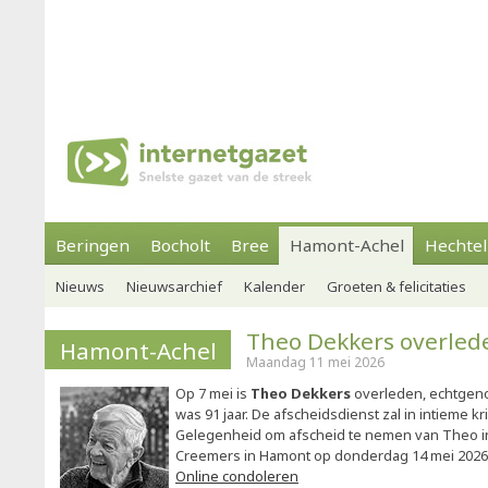
Beringen
Bocholt
Bree
Hamont-Achel
Hechtel
Nieuws
Nieuwsarchief
Kalender
Groeten & felicitaties
Theo Dekkers overled
Hamont-Achel
Maandag 11 mei 2026
Op 7 mei is
Theo Dekkers
overleden, echtgeno
was 91 jaar. De afscheidsdienst zal in intieme k
Gelegenheid om afscheid te nemen van Theo in
Creemers in Hamont op donderdag 14 mei 2026 va
Online condoleren