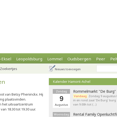
-Eksel
Leopoldsburg
Lommel
Oudsbergen
Peer
Pel
Zoekertjes
Nieuws toevoegen
en
Kalender Hamont-Achel
Rommelmarkt "De Burg"
Zondag
ot van Betsy Pheninckx. Hij
Vandaag
Zondag 9 augustu
9
ring plaatsvinden.
in en rond zaal 'De Burg' burg
 het uitvaartcentrum
van 9.00h tot (…)
Augustus
n 18.30 tot 19.30 uur.
Rental Family Openluchtf
Woensdag