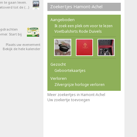
en te gaan leven.
Zoekertjes Hamont-Achel
overd tot de (…)
Aangeboden
Ik zoek een plek om voor te lezen
opdrachten
Voetbalshirts Rode Duivels
er. Start bij
Plaats uw evenement
Bekijk de hele kalender
Gezocht
Geboortekaartjes
Verloren
Zilvergrijze horloge verloren
Meer zoekertjes in Hamont-Achel
Uw zoekertje toevoegen