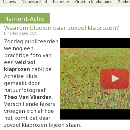
Nieuws
Nieuwsarchief
Kalender
Groeten & felicitaties
Zoeker
Hamont-Achel
Waarom bloeien daar zoveel klaprozen?
Dinsdag 2 juni 2026
Zondag publiceerden
we nog een
prachtige foto van
een
veld vol
klaprozen
nabij de
Achelse Kluis,
gemaakt door
natuurfotograaf
Theo Van Vlierden
.
Verschillende lezers
vroegen zich af hoe
het komt dat daar
zoveel klaprozen bijeen staan.