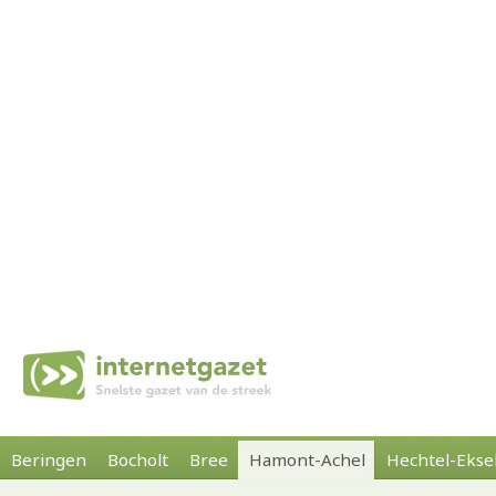
Beringen
Bocholt
Bree
Hamont-Achel
Hechtel-Ekse