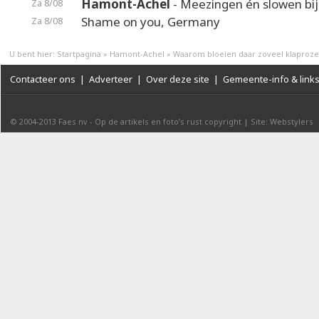
Hamont-Achel
- Meezingen én slowen bij
Za 8/08
Shame on you, Germany
Za 8/08
U bent hier:
Startpagina
»
Hamont-Achel
»
Waarom bloeien daar zoveel klaproze
Contacteer ons
|
Adverteer
|
Over deze site
|
Gemeente-info & link
© 2004-2013
Faes nv
-
Op de artikels en foto’s rust copyright
|
Site: Webstylers