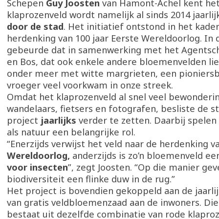
Schepen
Guy Joosten
van Hamont-Achel kent het
klaprozenveld wordt namelijk al sinds 2014 jaarli
door de stad
. Het initiatief ontstond in het kade
herdenking van 100 jaar Eerste Wereldoorlog. In 
gebeurde dat in samenwerking met het Agentsc
en Bos, dat ook enkele andere bloemenvelden lie
onder meer met witte margrieten, een pioniers
vroeger veel voorkwam in onze streek.
Omdat het klaprozenveld al snel veel bewonderin
wandelaars, fietsers en fotografen, besliste de 
project
jaarlijks
verder te zetten. Daarbij spelen
als natuur een belangrijke rol.
“Enerzijds verwijst het veld naar de herdenking 
Wereldoorlog,
anderzijds is zo’n bloemenveld e
voor insecten
”, zegt Joosten. “Op die manier ge
biodiversiteit een flinke duw in de rug.”
Het project is bovendien gekoppeld aan de jaarli
van gratis veldbloemenzaad aan de inwoners. Di
bestaat uit dezelfde combinatie van rode klapro