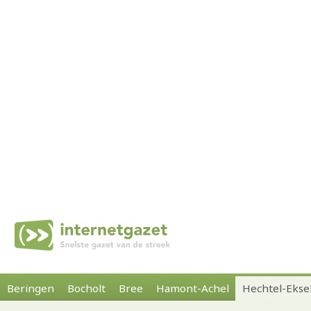
Beringen
Bocholt
Bree
Hamont-Achel
Hechtel-Ekse