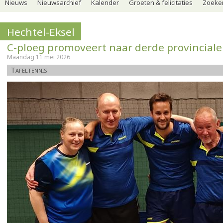
Nieuws
Nieuwsarchief
Kalender
Groeten & felicitaties
Zoeker
Hechtel-Eksel
C-ploeg promoveert naar derde provinciale
Maandag 11 mei 2026
Tafeltennis